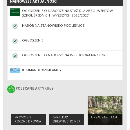
NAJNOWSZE AKTUALNOŚCI
NAJNOWSZE AKTUALNOŚCI
OGŁOSZENIE O NABORZE NA STAŻ DLA ABSOLWENTÓW
SZKÓŁ ŚREDNICH I WYŻSZYCH 2026/2027
NABÓR NA STANOWISKO PODLEŚNICZ_
OGŁOSZENIE
OGŁOSZENIE O NABORZE NA INSPEKTORA NADZORU
#HUMANBE #2H4FAMILY
POLECANE ARTYKUŁY
POLECANE ARTYKUŁY
PRZYROSTY
SPRZEDAŻ
URZĄDZANIE LASU
ROCZNE DREWNA
DREWNA,CHOINEK
I SADZONEK