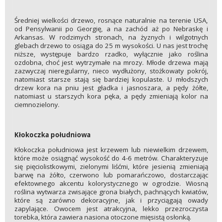
Średniej wielkości drzewo, rosnące naturalnie na terenie USA,
od Pensylwanii po Georgię, a na zachód aż po Nebraskę i
Arkansas. W rodzimych stronach, na żyznych i wilgotnych
glebach drzewo to osiąga do 25 m wysokości. U nas jest trochę
niższe, występuje bardzo rzadko, wyłącznie jako roślina
ozdobna, choć jest wytrzymałe na mrozy. Młode drzewa mają
zazwyczaj nieregularny, nieco wydłużony, stożkowaty pokrój,
natomiast starsze stają się bardziej kopulaste. U młodszych
drzew kora na pniu jest gładka i jasnoszara, a pędy żółte,
natomiast u starszych kora pęka, a pędy zmieniają kolor na
ciemnozielony.
Kłokoczka południowa
Kłokoczka południowa jest krzewem lub niewielkim drzewem,
które może osiągnąć wysokość do 4-6 metrów. Charakteryzuje
się pięciolistkowymi, zielonymi liśćmi, które jesienią zmieniają
barwę na żółto, czerwono lub pomarańczowo, dostarczając
efektownego akcentu kolorystycznego w ogrodzie. Wiosną
roślina wytwarza zwisające grona białych, pachnących kwiatów,
które są zarówno dekoracyjne, jak i przyciągają owady
zapylające. Owocem jest atrakcyjna, lekko przezroczysta
torebka, która zawiera nasiona otoczone mięsistą osłonką.