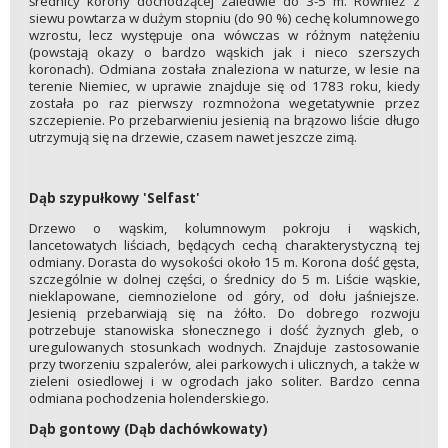
średnicy korony dochodzącej zaledwie do 3-5 m. Również z
siewu powtarza w dużym stopniu (do 90 %) cechę kolumnowego
wzrostu, lecz występuje ona wówczas w różnym natężeniu
(powstają okazy o bardzo wąskich jak i nieco szerszych
koronach). Odmiana została znaleziona w naturze, w lesie na
terenie Niemiec, w uprawie znajduje się od 1783 roku, kiedy
została po raz pierwszy rozmnożona wegetatywnie przez
szczepienie. Po przebarwieniu jesienią na brązowo liście długo
utrzymują się na drzewie, czasem nawet jeszcze zimą.
Dąb szypułkowy 'Selfast'
Drzewo o wąskim, kolumnowym pokroju i wąskich,
lancetowatych liściach, będących cechą charakterystyczną tej
odmiany. Dorasta do wysokości około 15 m. Korona dość gęsta,
szczególnie w dolnej części, o średnicy do 5 m. Liście wąskie,
nieklapowane, ciemnozielone od góry, od dołu jaśniejsze.
Jesienią przebarwiają się na żółto. Do dobrego rozwoju
potrzebuje stanowiska słonecznego i dość żyznych gleb, o
uregulowanych stosunkach wodnych. Znajduje zastosowanie
przy tworzeniu szpalerów, alei parkowych i ulicznych, a także w
zieleni osiedlowej i w ogrodach jako soliter. Bardzo cenna
odmiana pochodzenia holenderskiego.
Dąb gontowy (Dąb dachówkowaty)