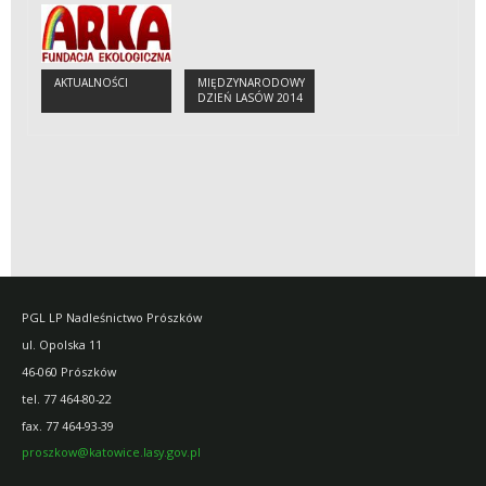
AKTUALNOŚCI
MIĘDZYNARODOWY
DZIEŃ LASÓW 2014
PGL LP Nadleśnictwo Prószków
ul. Opolska 11
46-060 Prószków
tel. 77 464-80-22
fax. 77 464-93-39
proszkow@katowice.lasy.gov.pl