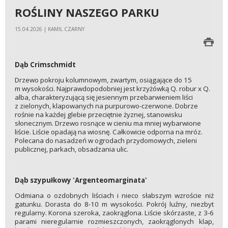
ROŚLINY NASZEGO PARKU
15.04.2026 | KAMIL CZARNY
Dąb Crimschmidt
Drzewo pokroju kolumnowym, zwartym, osiągające do 15
m wysokości. Najprawdopodobniej jest krzyżówką Q. robur x Q.
alba, charakteryzującą się jesiennym przebarwieniem liści
z zielonych, klapowanych na purpurowo-czerwone. Dobrze
rośnie na każdej glebie przeciętnie żyznej, stanowisku
słonecznym. Drzewo rosnące w cieniu ma mniej wybarwione
liście. Liście opadają na wiosnę. Całkowicie odporna na mróz.
Polecana do nasadzeń w ogrodach przydomowych, zieleni
publicznej, parkach, obsadzania ulic.
Dąb szypułkowy 'Argenteomarginata'
Odmiana o ozdobnych liściach i nieco słabszym wzroście niż
gatunku. Dorasta do 8-10 m wysokości. Pokrój luźny, niezbyt
regularny. Korona szeroka, zaokrąglona. Liście skórzaste, z 3-6
parami nieregularnie rozmieszczonych, zaokrąglonych klap,