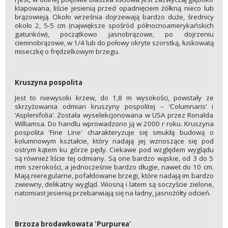
klapowana, liście jesienią przed opadnięciem żółkną nieco lub
brązowieją. Około września dojrzewają bardzo duże, średnicy
około 2, 5-5 cm (największe spośród północnoamerykańskich
gatunków), początkowo jasnobrązowe, po dojrzeniu
ciemnobrązowe, w 1/4 lub do połowy okryte szorstką, łuskowatą
miseczkę o frędzelkowym brzegu.
Kruszyna pospolita
Jest to niewysoki krzew, do 1,8 m wysokości, powstały ze
skrzyżowania odmian kruszyny pospolitej – ‘Columnaris’ i
‘Asplenifolia’. Została wyselekcjonowana w USA przez Ronalda
Williamsa. Do handlu wprowadzono ją w 2000 r roku. Kruszyna
pospolita 'Fine Line' charakteryzuje się smukłą budową o
kolumnowym kształcie, który nadają jej wznoszące się pod
ostrym kątem ku górze pędy. Ciekawe pod względem wyglądu
są również liście tej odmiany. Są one bardzo wąskie, od 3 do 5
mm szerokości, a jednocześnie bardzo długie, nawet do 10 cm.
Mają nieregularne, pofałdowane brzegi, które nadają im bardzo
zwiewny, delikatny wygląd. Wiosną i latem są soczyście zielone,
natomiast jesienią przebarwiają się na ładny, jasnożółty odcień.
Brzoza brodawkowata 'Purpurea'