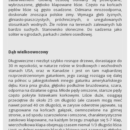
wybrzuszone, głęboko klapowane liście. Często na końcach
pędów liście są gęsto osadzone. Odmiana mrozoodporna,
doskonale znosząca polskie zimy. Wymaga gleb żyznych,
gliniasto-piaszczystych, próchnicznych, o uregulowanych
stosunkach wodnych. Źle rośnie na terenach zalewanych lub
bardzo suchych. Stanowisko słoneczne. Do sadzenia jako
soliter w ogrodach, parkach i zieleni osiedlowej.
Dąb wielkoowocowy
Długowieczne i niezbyt szybko rosnące drzewo, dorastające do
30 m wysokości, w naturze rośnie w środkowych i wschodnich
stanach USA, oraz w Kanadzie i jest on tam najbardziej
rozprzestrzenionym gatunkiem, jego zasiąg rozciąga się dalej
na północ u jakiegokolwiek innego gatunku amerykańskiego
dębu. Kora pnia gruba, głęboko podłużnie bruzdowana, szara,
odporna na działanie ognia. Młode pędy omszone, starsze pędy
często pokryte listewkami korkowymi. Liście duże, osiągają
przeciętnie do około 25 cm długości (ale czasem mogą mieć
nawet ponad 40 cm długości), w zarysie odwrotnie jajowate, są
zgrupowane na końcach gałązek, ciemnozielone na górnej
stronie, a od spodu szarozielone i omszone, charakterystycznie
zatokowo klapowane, na każdym brzegu znajduje się 5-7 klap,
wierzchołkowa klapa obejmują czasem niemal 1/3 długości liścia
i jest, w dolnej poęowie blaszka liściowa jest zazwyczaj głęboko