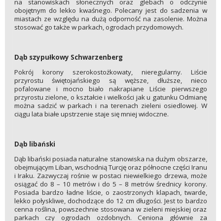
na stanowiskach słonecznych oraz glebach o odczynie
obojętnym do lekko kwaśnego. Polecany jest do sadzenia w
miastach ze względu na dużą odporność na zasolenie. Można
stosować go także w parkach, ogrodach przydomowych.
Dąb szypułkowy Schwarzenberg
Pokrój korony szerokostożkowaty, nieregularny. Liście
przyrostu świętojańskiego są węższe, dłuższe, nieco
pofalowane i mocno biało nakrapiane Liście pierwszego
przyrostu zielone, o kształcie i wielkości jak u gatunku Odmianę
można sadzić w parkach i na terenach zieleni osiedlowej. W
ciągu lata białe upstrzenie staje się mniej widoczne.
Dąb libański
Dąb libański posiada naturalne stanowiska na dużym obszarze,
obejmującym Liban, wschodnią Turcję oraz północne części Iranu
i Iraku. Zazwyczaj rośnie w postaci niewielkiego drzewa, może
osiągać do 8 – 10 metrów i do 5 – 8 metrów średnicy korony.
Posiada bardzo ładne liście, o zaostrzonych klapach, twarde,
lekko połyskliwe, dochodzące do 12 cm długości. Jest to bardzo
cenna roślina, powszechnie stosowana w zieleni miejskiej oraz
parkach czy ogrodach ozdobnych. Ceniona głównie za