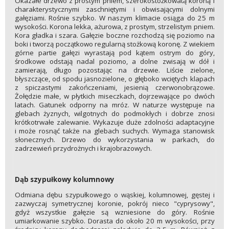
Okazałe drzewo z prostym pniem, szerokostożkowatą koroną i
charakterystycznymi zaschniętymi i obwisającymi dolnymi
gałęziami. Rośnie szybko. W naszym klimacie osiąga do 25 m
wysokości. Korona lekka, ażurowa, z prostym, strzelistym pniem.
Kora gładka i szara. Gałęzie boczne rozchodzą się poziomo na
boki i tworzą początkowo regularną stożkową koronę. Z wiekiem
górne partie gałęzi wyrastają pod kątem ostrym do góry,
środkowe odstają nadal poziomo, a dolne zwisają w dół i
zamierają, długo pozostając na drzewie. Liście zielone,
błyszczące, od spodu jasnozielone, o głęboko wciętych klapach
z spiczastymi zakończeniami, jesienią czerwonobrązowe.
Żołędzie małe, w płytkich miseczkach, dojrzewające po dwóch
latach. Gatunek odporny na mróz. W naturze występuje na
glebach żyznych, wilgotnych do podmokłych i dobrze znosi
krótkotrwałe zalewanie. Wykazuje duże zdolności adaptacyjne
i może rosnąć także na glebach suchych. Wymaga stanowisk
słonecznych. Drzewo do wykorzystania w parkach, do
zadrzewień przydrożnych i krajobrazowych.
Dąb szypułkowy kolumnowy
Odmiana dębu szypułkowego o wąskiej, kolumnowej, gęstej i
zazwyczaj symetrycznej koronie, pokrój nieco "cyprysowy",
gdyż wszystkie gałęzie są wzniesione do góry. Rośnie
umiarkowanie szybko. Dorasta do około 20 m wysokości, przy