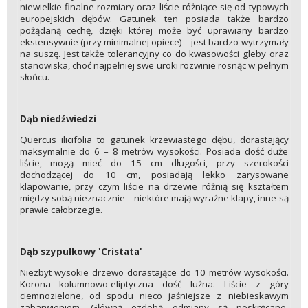
niewielkie finalne rozmiary oraz liście różniące się od typowych
europejskich dębów. Gatunek ten posiada także bardzo
pożądaną cechę, dzięki której może być uprawiany bardzo
ekstensywnie (przy minimalnej opiece) – jest bardzo wytrzymały
na suszę. Jest także tolerancyjny co do kwasowości gleby oraz
stanowiska, choć najpełniej swe uroki rozwinie rosnąc w pełnym
słońcu.
Dąb niedźwiedzi
Quercus ilicifolia to gatunek krzewiastego dębu, dorastający
maksymalnie do 6 – 8 metrów wysokości. Posiada dość duże
liście, mogą mieć do 15 cm długości, przy szerokości
dochodzącej do 10 cm, posiadają lekko zarysowane
klapowanie, przy czym liście na drzewie różnią się kształtem
między sobą nieznacznie – niektóre mają wyraźne klapy, inne są
prawie całobrzegie.
Dąb szypułkowy 'Cristata'
Niezbyt wysokie drzewo dorastające do 10 metrów wysokości.
Korona kolumnowo-eliptyczna dość luźna. Liście z góry
ciemnozielone, od spodu nieco jaśniejsze z niebieskawym
zabarwieniem. Główną ozdobą odmiany są poskręcane,