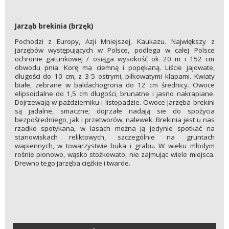
Jarząb brekinia (brzęk)
Pochodzi z Europy, Azji Mniejszej, Kaukazu. Największy z
jarzębów występujących w Polsce, podlega w całej Polsce
ochronie gatunkowej / osiąga wysokość ok 20 m i 152 cm
obwodu pnia. Korę ma ciemną i popękaną. Liście jajowate,
długości do 10 cm, z 3-5 ostrymi, piłkowatymi klapami. Kwiaty
białe, zebrane w baldachogrona do 12 cm średnicy. Owoce
elipsoidalne do 1,5 cm długości, brunatne i jasno nakrapiane.
Dojrzewają w październiku i listopadzie. Owoce jarzęba brekini
są jadalne, smaczne; dojrzałe nadają sie do spożycia
bezpośredniego, jak i przetworów, nalewek. Brekinia jest u nas
rzadko spotykana, w lasach można ją jedynie spotkać na
stanowiskach reliktowych, szczególnie na gruntach
wapiennych, w towarzystwie buka i grabu. W wieku młodym
rośnie pionowo, wąsko stożkowato, nie zajmując wiele miejsca.
Drewno tego jarzęba ciężkie i twarde.