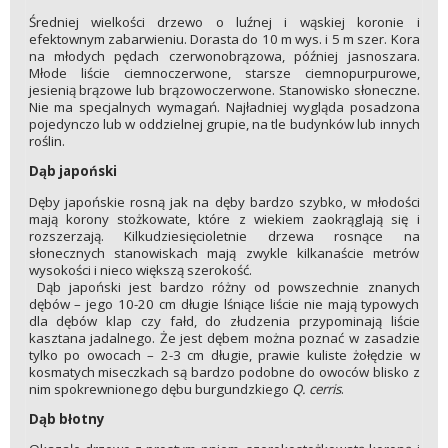
Średniej wielkości drzewo o luźnej i wąskiej koronie i
efektownym zabarwieniu. Dorasta do 10 m wys. i 5 m szer. Kora
na młodych pędach czerwonobrązowa, później jasnoszara.
Młode liście ciemnoczerwone, starsze ciemnopurpurowe,
jesienią brązowe lub brązowoczerwone. Stanowisko słoneczne.
Nie ma specjalnych wymagań. Najładniej wygląda posadzona
pojedynczo lub w oddzielnej grupie, na tle budynków lub innych
roślin.
Dąb japoński
Dęby japońskie rosną jak na dęby bardzo szybko, w młodości
mają korony stożkowate, które z wiekiem zaokrąglają się i
rozszerzają. Kilkudziesięcioletnie drzewa rosnące na
słonecznych stanowiskach mają zwykle kilkanaście metrów
wysokości i nieco większą szerokość.
Dąb japoński jest bardzo różny od powszechnie znanych
dębów – jego 10-20 cm długie lśniące liście nie mają typowych
dla dębów klap czy fałd, do złudzenia przypominają liście
kasztana jadalnego. Że jest dębem można poznać w zasadzie
tylko po owocach – 2-3 cm długie, prawie kuliste żołędzie w
kosmatych miseczkach są bardzo podobne do owoców blisko z
nim spokrewnionego dębu burgundzkiego
Q. cerris
.
Dąb błotny