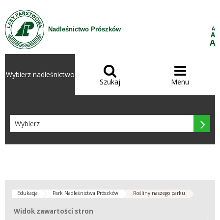
Przejdź do treści
A
Nadleśnictwo Prószków
A
A


Wybierz nadleśnictwo
Szukaj
Menu

Edukacja
Park Nadleśnictwa Prószków
Rośliny naszego parku
Widok zawartości stron
Widok zawartości stron