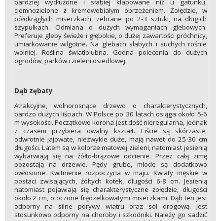
bardziej wydłużone i słabiej klapowane niż u gatunku,
ciemnozielone z kremowobiałym obrzeżeniem. Żołędzie, w
półokrągłych miseczkach, zebrane po 2-3 sztuki, na długich
szypułkach. Odmiana o dużych wymaganiach glebowych.
Preferuje gleby świeże i głębokie, o dużej zawartości próchnicy,
umiarkowanie wilgotne. Na glebach słabych i suchych rośnie
wolniej. Roślina światłolubna. Godna polecenia do dużych
ogrodów, parków i zieleni osiedlowej.
Dąb zębaty
Atrakcyjne, wolnorosnące drzewo o charakterystycznych,
bardzo dużych liściach. W Polsce po 30 latach osiąga około 5-6
m wysokości. Początkowo korona jest dość nieregularna, jednak
z czasem przybiera owalny kształt. Liście są skórzaste,
odwrotnie jajowate, niezwykle duże, mają nawet do 25-30 cm
długości. Latem są w kolorze matowej zieleni, natomiast jesienią
wybarwiają się na żółto-brązowe odcienie. Przez całą zimę
pozostają na drzewie. Pędy grube, młode są dodatkowo
owłosione. Kwitnienie rozpoczyna w maju. Kwiaty męskie w
postaci zwisających, żółtych kotek, długości 6-8 cm. Jesienią
natomiast pojawiają się charakterystyczne żołędzie, długości
około 2 cm, otoczone frędzelkowatymi miseczkami. Dąb ten jest
odporny na silne porywy wiatru oraz sól drogową. Jest
stosunkowo odporny na choroby i szkodniki. Należy go sadzić