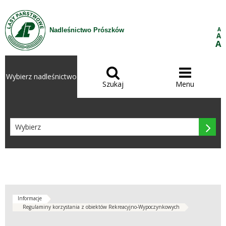
Przejdź do treści
A
Nadleśnictwo Prószków
A
A


Wybierz nadleśnictwo
Szukaj
Menu

Informacje
Regulaminy korzystania z obiektów Rekreacyjno-Wypoczynkowych