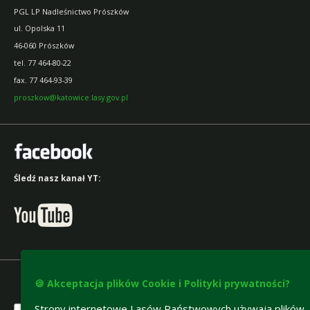
PGL LP Nadleśnictwo Prószków
ul. Opolska 11
46-060 Prószków
tel. 77 464-80-22
fax. 77 464-93-39
proszkow@katowice.lasy.gov.pl
Śledź nasz kanał YT:
🍪 Akceptacja plików Cookie i Polityki prywatności?
Strony internetowe Lasów Państwowych używają plików